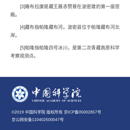
[3]
雍布拉康是藏王聂赤赞普在波密建的第一座宫
殿。
[4]
藏布指帕隆藏布河。波密县位于帕隆藏布河北
岸。
[5]
帕隆指帕隆四号冰川，是第二次青藏高原科学
考察观测点。
©2019 中国科学院 版权所有 京ICP备05002857号
京公网安备110402500047号