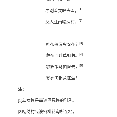
[1]
才别羞女峰头雪，
[2]
又入江南嘎纳村。
[3]
雍布拉康今安在？
[4]
藏布河畔草如茵。
[5]
歌罢策马帕隆去，
寒衣何惧蒙征尘！
注：
[1]
羞女峰是南迦巴瓦峰的别称。
[2]
嘎纳村是波密桃花沟所在地。